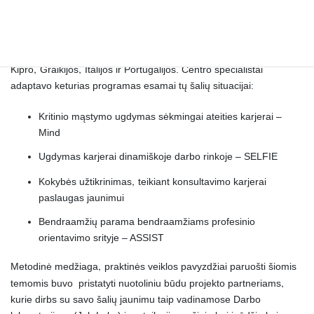
ir Norvegijos finansinių mechanizmų Jaunimo užimtumo fondą.
Projektu siekiama padidinti NEET jaunimo iš pažeidžiamų grupių
įsidarbinimo galimybes. Jaunimo karjeros centras turėjo perteikti
savo gerąją patirtį jaunimo ugdymo karjerai srityje partneriams iš
‚
‚
Kipro
Graikijos
Italijos ir Portugalijos. Centro specialistai
adaptavo keturias programas esamai tų šalių situacijai:
Kritinio mąstymo ugdymas sėkmingai ateities karjerai –
Mind
Ugdymas karjerai dinamiškoje darbo rinkoje – SELFIE
‚
Kokybės užtikrinimas
teikiant konsultavimo karjerai
paslaugas jaunimui
Bendraamžių parama bendraamžiams profesinio
orientavimo srityje – ASSIST
‚
Metodinė medžiaga
praktinės veiklos pavyzdžiai paruošti šiomis
‚
temomis buvo pristatyti nuotoliniu būdu projekto partneriams
kurie dirbs su savo šalių jaunimu taip vadinamose Darbo