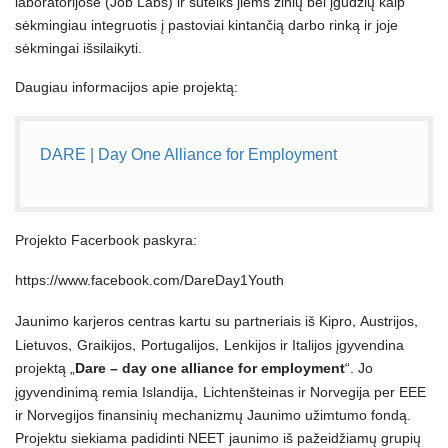
laboratorijose (Job Labs) ir suteiks jiems žinių bei įgūdžių kaip
sėkmingiau integruotis į pastoviai kintančią darbo rinką ir joje
sėkmingai išsilaikyti.
Daugiau informacijos apie projektą:
DARE | Day One Alliance for Employment
Projekto Facerbook paskyra:
https://www.facebook.com/DareDay1Youth
‚
‚
Jaunimo karjeros centras kartu su partneriais iš Kipro
Austrijos
‚
‚
‚
Lietuvos
Graikijos
Portugalijos
Lenkijos ir Italijos įgyvendina
projektą „
Dare – day one alliance for employment
“. Jo
‚
įgyvendinimą remia Islandija
Lichtenšteinas ir Norvegija per EEE
ir Norvegijos finansinių mechanizmų Jaunimo užimtumo fondą.
Projektu siekiama padidinti NEET jaunimo iš pažeidžiamų grupių