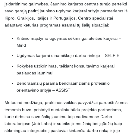
įsidarbinimo galimybes. Jaunimo karjeros centras turėjo perteikti
savo gerąją patirtį jaunimo ugdymo karjerai srityje partneriams iš
‚
‚
Kipro
Graikijos
Italijos ir Portugalijos. Centro specialistai
adaptavo keturias programas esamai tų šalių situacijai:
Kritinio mąstymo ugdymas sėkmingai ateities karjerai –
Mind
Ugdymas karjerai dinamiškoje darbo rinkoje – SELFIE
‚
Kokybės užtikrinimas
teikiant konsultavimo karjerai
paslaugas jaunimui
Bendraamžių parama bendraamžiams profesinio
orientavimo srityje – ASSIST
‚
Metodinė medžiaga
praktinės veiklos pavyzdžiai paruošti šiomis
‚
temomis buvo pristatyti nuotoliniu būdu projekto partneriams
kurie dirbs su savo šalių jaunimu taip vadinamose Darbo
laboratorijose (Job Labs) ir suteiks jiems žinių bei įgūdžių kaip
sėkmingiau integruotis į pastoviai kintančią darbo rinką ir joje